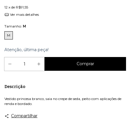
12
x de
R$91,55
Ver mais detalhes
Tamanho:
M
M
Atenção, última peça!
Descrição
Vestido princesa branco, saia no crepe de seda, peito com aplicações de
renda e bordado.
Compartilhar