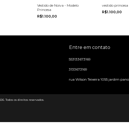
Vestido de Noiva - Modelo
vestido princesa
Princesa
R$1.100,00
R$1.100,00
Entre em contato
553133673169
3133673169
rua Wilson Teixeira 1055 jardim pa
 Todos os direitos reservados.