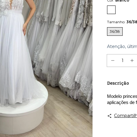
Cor:
Branco
Tamanho:
36/3
36/38
Atenção, últi
Descrição
Modelo princes
aplicações de f
Compartilh