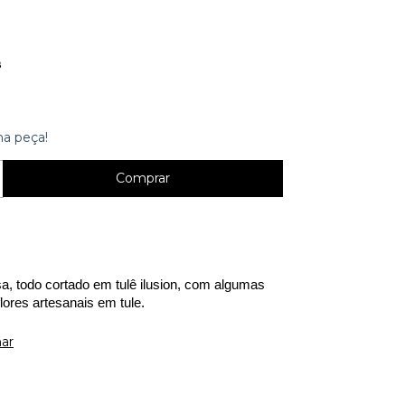
8
ma peça!
a, todo cortado em tulê ilusion, com algumas 
lores artesanais em tule.
ar