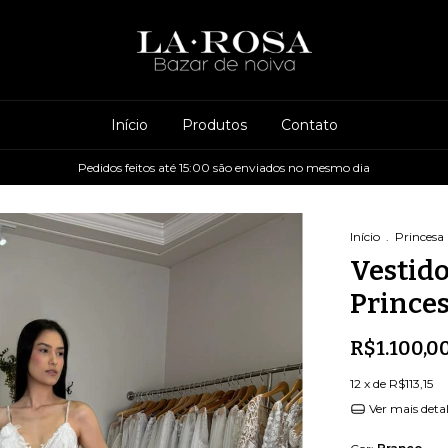
Início
Produtos
Contato
Pedidos feitos até 15:00 são enviados no mesmo dia
Início
.
Princesa
Vestido
Prince
R$1.100,0
12
x de
R$113,15
Ver mais deta