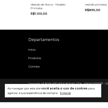
Vestido de Noiva - Modelo
vestido princesa
Princesa
R$890,00
R$1.100,00
Departamentos
Início
Produtos
Contato
Copyright LÁ ROSA ATELIER & NOIVAS LTDA - 60614220000137 - 2026.
Ao navegar por este site
você aceita o uso de cookies
para
agilizar a sua experiência de compra.
Entendi