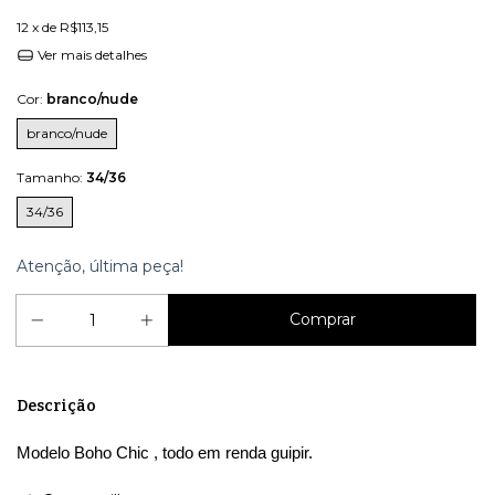
12
x de
R$113,15
Ver mais detalhes
Cor:
branco/nude
branco/nude
Tamanho:
34/36
34/36
Atenção, última peça!
Descrição
Modelo Boho Chic , todo em renda guipir.