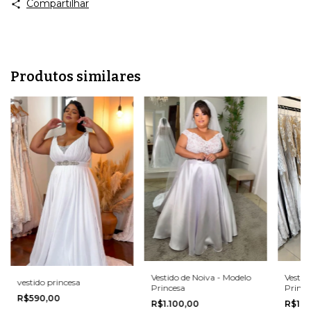
Compartilhar
Produtos similares
Vestido de Noiva - Modelo
Vestid
vestido princesa
Princesa
Prince
R$590,00
R$1.100,00
R$1.1